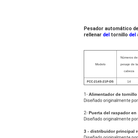
Pesador automático del
rellenar
del
tornillo
del
Números de
Modelo
pesaje de la
cabeza
FCC-214S-21P-DS
14
1-
Alimentador de tornillo
Diseñado originalmente por 
2-
Puerta del raspador en 
Diseñado originalmente por 
3 - distribuidor principal 
Diseñado originalmente por 