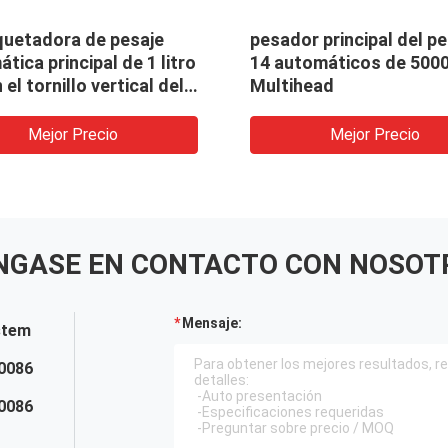
áquina de rellenar
1000 pesador automáti
pal multi principal del
principal de Multihead d
16 con la aleta doble
gramo 10 con
almacenamiento central
tanque
Mejor Precio
Mejor Precio
NGASE EN CONTACTO CON NOSOT
Mensaje:
stem
0086
0086