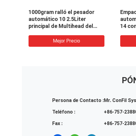
 del
Máquina de rellenar de
1000 m
dor
Multihead de los productos
princi
a
del queso del pesador
gramo 
os
principal automático del
pesador 14
Mejor Precio
PÓ
Persona de Contacto :
Mr. ConFil Sy
Teléfono :
+86-757-2388
Fax :
+86-757-2388