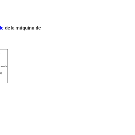
le
de
máquina de
la
a
mente
o)