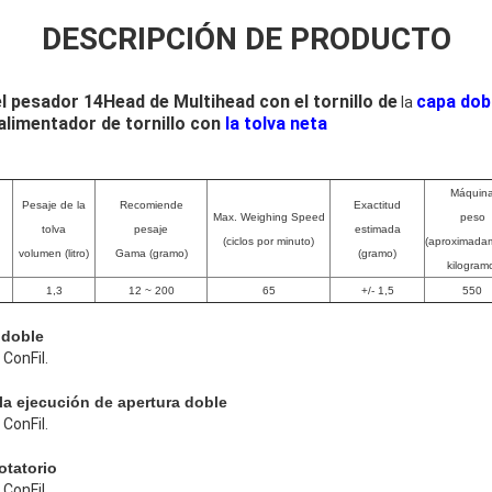
DESCRIPCIÓN DE PRODUCTO
 pesador 14Head de Multihead con el tornillo de
capa dob
la
alimentador de tornillo con
la tolva neta
Máquin
Pesaje de la
Recomiende
Exactitud
Max. Weighing Speed
peso
tolva
pesaje
estimada
(ciclos por minuto)
(aproximada
volumen (litro)
Gama (gramo)
(gramo)
kilogram
1,3
12 ~ 200
65
+/- 1,5
550
 doble
ConFil.
la ejecución de apertura doble
ConFil.
rotatorio
ConFil.