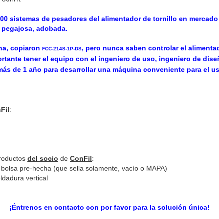
0 sistemas de pesadores del alimentador de tornillo en mercado 
, pegajosa, adobada.
na, copiaron
, pero nunca saben controlar el alimentad
FCC-214S-1P-DS
rtante tener el equipo con el ingeniero de uso, ingeniero de dise
más de 1 año para desarrollar una máquina conveniente para el us
Fil
:
roductos
del socio
de
ConFil
:
a bolsa pre-hecha (que sella solamente, vacío o MAPA)
ldadura vertical
¡Éntrenos en contacto con por favor para la solución única!