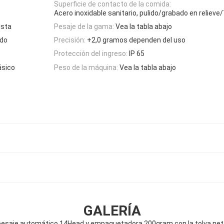
Superficie de contacto de la comida:
Acero inoxidable sanitario, pulido/grabado en relieve
ista
Pesaje de la gama:
Vea la tabla abajo
ado
Precisión:
+2,0 gramos dependen del uso
Protección del ingreso:
IP 65
ásico
Peso de la máquina:
Vea la tabla abajo
GALERÍA
pesaje automático 14Head y empaquetadora 200gram con la tolva net