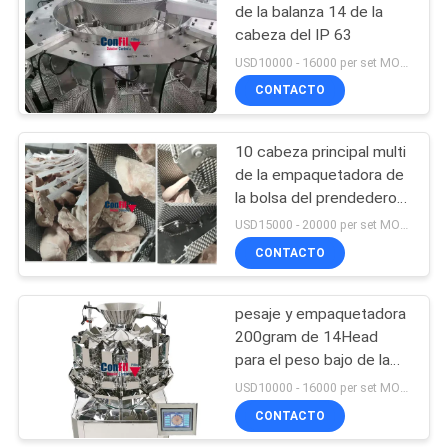
de la balanza 14 de la
cabeza del IP 63
USD10000 - 16000 per set MOQ:1 sistema
CONTACTO
10 cabeza principal multi
de la empaquetadora de
la bolsa del prendedero
congelado del pollo del
USD15000 - 20000 per set MOQ:1 sistema
kilogramo 14
CONTACTO
pesaje y empaquetadora
200gram de 14Head
para el peso bajo de la
blanco
USD10000 - 16000 per set MOQ:1 sistema
CONTACTO