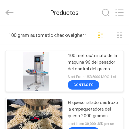
-
2025
ConFil
Productos
System.
All
Rights
Reserved.
HOGAR
100 gram automatic checkweigher fabricación en línea
PRODUCTOS
100 metros/minuto de la
máquina 96 del pesador
VÍDEOS
del control del gramo
Start From USD5000 MOQ:1 sistema
SOBRE
CONTACTO
NOSOTROS
El queso rallado destrozó
la empaquetadora del
VIAJE
queso 2000 gramos
DE
start from 30,000 USD per set FOB Shunde China MOQ:1 sistema