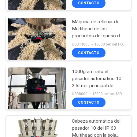
LA
CONTACTO
FÁBRICA
Máquina de rellenar de
Multihead de los
CONTROL
productos del queso del
DE
pesador principal
USD11000 ~ 16000 per set FOB Guangzhou China MOQ:1 sistema
automático del pesador
CALIDAD
CONTACTO
14
1000gram ralló el
PIDA
pesador automático 10
UNA
2.5Liter principal de
Multihead del queso
CITA
USD8000 ~ 12000 per set MOQ:1 sistema
CONTACTO
MAPA
Cabeza automática del
DEL
pesador 10 del IP 63
SITIO
Multihead con la sola