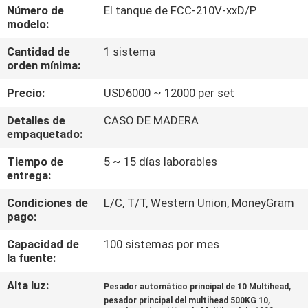
LA
Número de
El tanque de FCC-210V-xxD/P
modelo:
FÁBRICA
Cantidad de
1 sistema
orden mínima:
CONTROL
Precio:
USD6000 ~ 12000 per set
DE
CALIDAD
Detalles de
CASO DE MADERA
empaquetado:
Tiempo de
5 ~ 15 días laborables
PIDA
entrega:
UNA
Condiciones de
L/C, T/T, Western Union, MoneyGram
CITA
pago:
Capacidad de
100 sistemas por mes
MAPA
la fuente:
DEL
Alta luz:
,
Pesador automático principal de 10 Multihead
,
SITIO
pesador principal del multihead 500KG 10