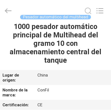
-
2025
ConFil
System.
All
Pesador automático del multihead
Rights
Reserved.
1000 pesador automático
HOGAR
principal de Multihead del
PRODUCTOS
gramo 10 con
almacenamiento central del
VÍDEOS
tanque
SOBRE
Lugar de
China
origen:
NOSOTROS
Nombre de la
ConFil
marca:
VIAJE
DE
Certificación:
CE