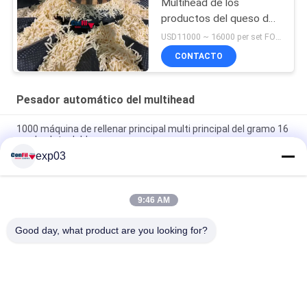
Multihead de los
productos del queso del
pesador principal
USD11000 ~ 16000 per set FOB Guangzhou China MOQ:1 sistema
automático del pesador
CONTACTO
14
Pesador automático del multihead
1000 máquina de rellenar principal multi principal del gramo 16
con la aleta doble
exp03
3000 balanza automática del gramo 14Head Multihead con
almacenamiento central del tanque
9:46 AM
1000gram ralló el pesador automático 10 2.5Liter principal de
Multihead del queso
Good day, what product are you looking for?
Categorías Populares
Todos
Empaquetadora Del 
Balanza De 