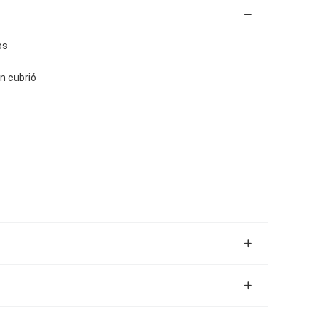
os
on cubrió