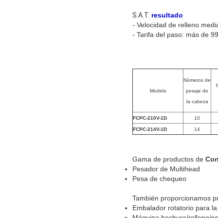
S.A.T.
resultado
- Velocidad de relleno med
- Tarifa del paso: más de 9
Números de
Modelo
pesaje de
la cabeza
FCPC-210V-1D
10
FCPC-214V-1D
14
Gama de productos de
Con
Pesador de Multihead
Pesa de chequeo
También proporcionamos p
Embalador rotatorio para l
Máquina hechura/relleno/so