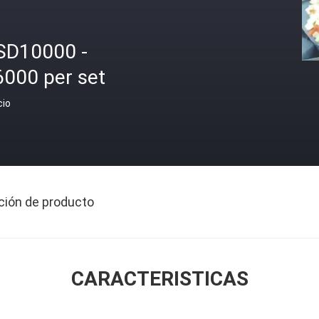
SD10000 -
6000 per set
cio
ción de producto
CARACTERISTICAS