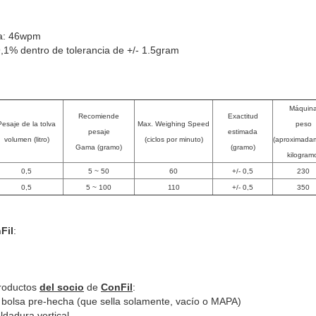
ia: 46wpm
9,1% dentro de tolerancia de +/- 1.5gram
Máquin
Recomiende
Exactitud
Pesaje de la tolva
Max. Weighing Speed
peso
pesaje
estimada
volumen (litro)
(ciclos por minuto)
(aproximada
Gama (gramo)
(gramo)
kilogram
0,5
5 ~ 50
60
+/- 0,5
230
0,5
5 ~ 100
110
+/- 0,5
350
Fil
:
roductos
del socio
de
ConFil
:
a bolsa pre-hecha (que sella solamente, vacío o MAPA)
ldadura vertical