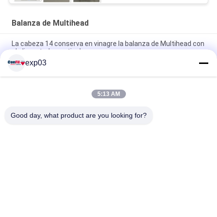
Balanza de Multihead
La cabeza 14 conserva en vinagre la balanza de Multihead con
el alimentador vertical
exp03
Atornille el pesador de alimentación de Multihead para las
salmueras adobó las frutas vegetales
5:13 AM
Máquina de rellenar destrozada de la comida fresca de Fried
Chicken Multihead Weighing Machine
Good day, what product are you looking for?
Categorías Populares
Todos
Empaquetadora Del 
Balanza De 
Pesador Del 
Multihead
Multihead
Pesador 
Máquina Linear Del 
Automático Del 
Pesador
Multihead