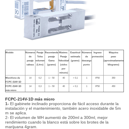
Modelo
Números
Pesaje
Recomiende
Máximo.
Exactitud
Números
Ingreso
Máquina
de
Tolva
pesaje
Pesaje
estimada
de
protección
peso
pesaje
volumen
Gama
Velocidad
(gramo)
descarga
(aproximadamente
cabeza
(Litro)
(gramo)
(ciclos
punto
kilogramo)
por
minuto)
Micrófono de
14
0,2
1 ~ 50
40
+ 0,1
1
IP50
350
FCPC-214V-1D
FCPC-214V-1D
14
0,3
1 ~ 50
40
+ 0,1
1
IP50
450
más micro
FCPC-214V-1D más micro
1-
El gabinete inclinado proporciona de fácil acceso durante la
instalación y el mantenimiento, también acero inoxidable de 5m
m se aplica.
2- El volumen de WH aumentó de 200ml a 300ml, mejor
rendimiento cuando la blanco está sobre los brotes de la
marijuana 4gram.