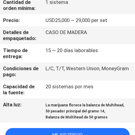
Cantidad de
1 sistema
LA
orden mínima:
FÁBRICA
Precio:
USD25,000 ~ 29,000 per set
CONTROL
Detalles de
CASO DE MADERA
empaquetado:
DE
Tiempo de
15 ~ 20 días laborables
CALIDAD
entrega:
Condiciones de
L/C, T/T, Western Union, MoneyGram
PIDA
pago:
UNA
Capacidad de
20 sistemas por mes
CITA
la fuente:
Alta luz:
,
La marijuana florece la balanza de Multihead
,
MAPA
50 pesador principal del gramo 14
Balanza de Multihead de 50 gramos
DEL
SITIO