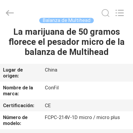
-
2025
ConFil
System.
All
Balanza de Multihead
Rights
Reserved.
La marijuana de 50 gramos
HOGAR
florece el pesador micro de la
PRODUCTOS
balanza de Multihead
VÍDEOS
Lugar de
China
origen:
SOBRE
Nombre de la
ConFil
marca:
NOSOTROS
Certificación:
CE
VIAJE
Número de
FCPC-214V-1D micro / micro plus
modelo:
DE