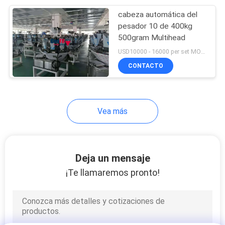
cabeza automática del
17
pesador 10 de 400kg
Máquina de
500gram Multihead
USD10000 - 16000 per set MOQ:1 sistema
empaquetamiento
CONTACTO
al vacío rotatoria
Vea más
Deja un mensaje
¡Te llamaremos pronto!