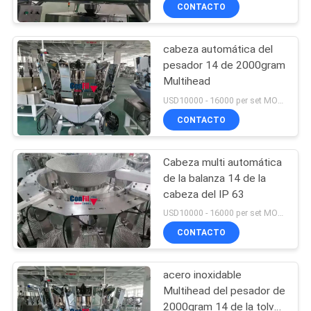
LA
CONTACTO
FÁBRICA
cabeza automática del
27
pesador 14 de 2000gram
CONTROL
Multihead
Pesador automático
DE
USD10000 - 16000 per set MOQ:1 sistema
del multihead
CALIDAD
CONTACTO
Cabeza multi automática
PIDA
de la balanza 14 de la
UNA
cabeza del IP 63
4
CITA
USD10000 - 16000 per set MOQ:1 sistema
Máquina linear del
CONTACTO
MAPA
pesador
acero inoxidable
DEL
Multihead del pesador de
SITIO
2000gram 14 de la tolva