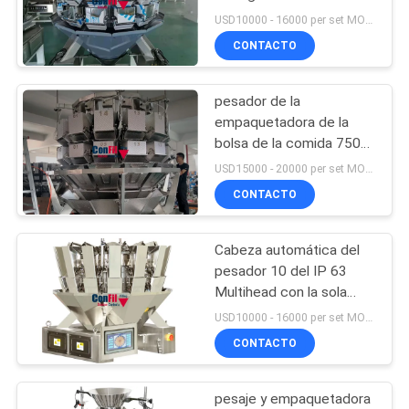
doble automática
USD10000 - 16000 per set MOQ:1 sistema
principal de la aleta
CONTACTO
PRIVACY
3
POLICY
compruebe la
pesador de la
empaquetadora de la
máquina del
bolsa de la comida 750kg
14Head para contar la
pesador
USD15000 - 20000 per set MOQ:1 sistema
bolsa
CONTACTO
Cabeza automática del
3
pesador 10 del IP 63
Detector de metales
Multihead con la sola
tolva de la aleta
USD10000 - 16000 per set MOQ:1 sistema
de la
CONTACTO
transformación de
pesaje y empaquetadora