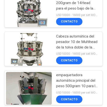
los alimentos
200gram de 14Head
para el peso bajo de la
20
blanco
USD10000 - 16000 per set MOQ:1 sistema
máquina
CONTACTO
hechura/relleno/soldad
Cabeza automática del
vertical
pesador 10 de Multihead
de la tolva doble de la
aleta
USD10000 - 16000 per set MOQ:1 sistema
CONTACTO
6
Empaquetadora
empaquetadora
automática principal del
preparada de
peso 500gram 10 para la
antemano rotatoria
comida pegajosa con la
USD10000 - 16000 per set MOQ:1 sistema
salsa
CONTACTO
de la bolsa