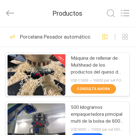
-
2025
ConFil
Productos
System.
All
Rights
Reserved.
HOGAR
49
Porcelana Pesador automático del multihead
empaquetadora del
PRODUCTOS
pesador del
HOT
Máquina de rellenar de
Multihead de los
multihead
VÍDEOS
productos del queso del
pesador principal
USD11000 ~ 16000 per set FOB Guangzhou China MOQ:1 sistema
automático del pesador
SOBRE
CONSULTA AHORA
14
79
NOSOTROS
Balanza de
500 kilogramos
empaquetadora principal
VIAJE
Multihead
multi de la bolsa de 800
DE
gramos 11Head
USD5000 ~ 13000 per set MOQ:1 sistema