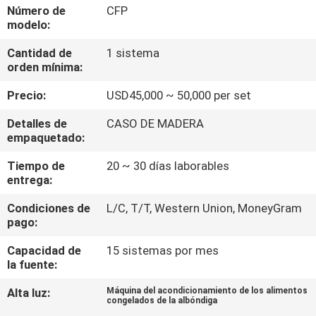
LA
Número de
CFP
modelo:
FÁBRICA
Cantidad de
1 sistema
orden mínima:
CONTROL
Precio:
USD45,000 ~ 50,000 per set
DE
CALIDAD
Detalles de
CASO DE MADERA
empaquetado:
Tiempo de
20 ~ 30 días laborables
PIDA
entrega:
UNA
Condiciones de
L/C, T/T, Western Union, MoneyGram
CITA
pago:
Capacidad de
15 sistemas por mes
MAPA
la fuente:
DEL
Alta luz:
Máquina del acondicionamiento de los alimentos
congelados de la albóndiga
SITIO
,