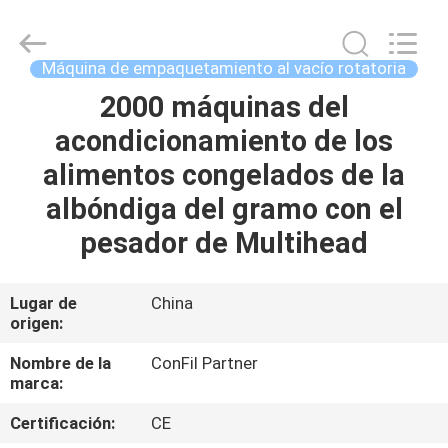
-
2025
ConFil
System.
All
Máquina de empaquetamiento al vacío rotatoria
Rights
Reserved.
2000 máquinas del
HOGAR
acondicionamiento de los
PRODUCTOS
alimentos congelados de la
albóndiga del gramo con el
VÍDEOS
pesador de Multihead
SOBRE
Lugar de
China
origen:
NOSOTROS
Nombre de la
ConFil Partner
marca:
VIAJE
DE
Certificación:
CE