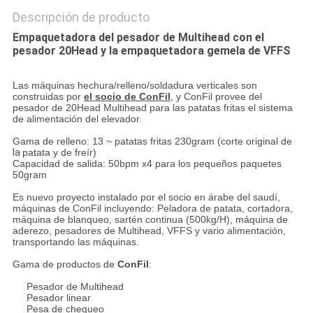
Descripción de producto
Empaquetadora del pesador de Multihead con el
pesador 20Head y la empaquetadora gemela de VFFS
Las máquinas hechura/relleno/soldadura verticales son
construidas por
el socio de ConFil
, y ConFil provee del
pesador de 20Head Multihead para las patatas fritas el sistema
de alimentación del elevador.
Gama de relleno: 13 ~ patatas fritas 230gram (corte original de
la
patata
y de freír)
Capacidad de salida: 50bpm x4 para los pequeños paquetes
50gram
Es nuevo proyecto instalado por el socio en árabe del saudí,
máquinas de ConFil incluyendo: Peladora de patata, cortadora,
máquina de blanqueo, sartén continua (500kg/H), máquina de
aderezo, pesadores de Multihead, VFFS y vario alimentación,
transportando las máquinas.
Gama de productos de
ConFil
:
Pesador de Multihead
Pesador linear
Pesa de chequeo