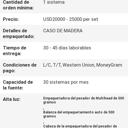
Cantidad de
1 sistema
LA
orden mínima:
FÁBRICA
Precio:
USD20000 - 25000 per set
CONTROL
Detalles de
CASO DE MADERA
empaquetado:
DE
Tiempo de
30 - 45 días laborables
CALIDAD
entrega:
Condiciones de
L/C, T/T, Western Union, MoneyGram
PIDA
pago:
UNA
Capacidad de
30 sistemas por mes
CITA
la fuente:
Alta luz:
Empaquetadora del pesador de Multihead de 500
gramos
MAPA
,
Balanza del empaquetamiento auto de 500
DEL
gramos
,
SITIO
Cabeza de la empaquetadora del pesador de