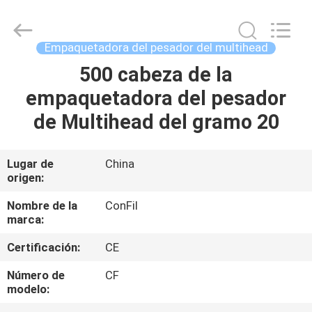
-
2025
ConFil
System.
All
Empaquetadora del pesador del multihead
Rights
Reserved.
500 cabeza de la
HOGAR
empaquetadora del pesador
PRODUCTOS
de Multihead del gramo 20
VÍDEOS
Lugar de
China
origen:
SOBRE
Nombre de la
ConFil
marca:
NOSOTROS
Certificación:
CE
VIAJE
Número de
CF
modelo:
DE