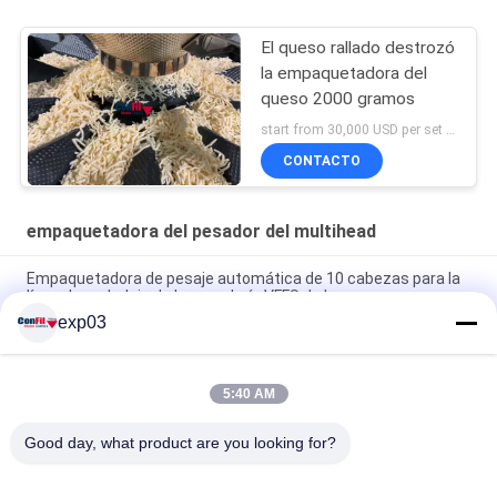
El queso rallado destrozó
la empaquetadora del
queso 2000 gramos
start from 30,000 USD per set FOB Shunde China MOQ:1 sistema
CONTACTO
empaquetadora del pesador del multihead
Empaquetadora de pesaje automática de 10 cabezas para la
línea de embalaje de la panadería VFFS de las crepes
exp03
Empaquetadora del pesador de Multihead de 50 gramos para
la flor del cáñamo en los envases
5:40 AM
Empaquetadora del caramelo gomoso del oso del pesador de
Multihead prenda impermeable de 500 gramos
Good day, what product are you looking for?
Categorías Populares
Todos