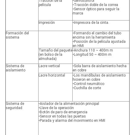
Tracción de la
•Servocontrol
película
•Tracción doble de la correa
•Sensor óptico para seguir la
marca
Impresión
•Impresora de la cinta.
Formación del
•Formando el cambio del tubo
sistema
encima sin la herramienta
•Posición de la película ajustada
en HMI
Tamaño del paquete
•Anchura 110 ~ 400m m
(en bolso de la
•Longitud 50 ~ 400m m
almohada)
Sistema de
Lacre vertical
•Sola barra de aislamiento hecha
aislamiento
en cobre
Lacre horizontal
•Los mandíbulas de aislamiento
hicieron en cobre
•Control neumático
•Cuchilla de corte
Sistema de
•Aislador de la alimentación principal
seguridad
•Llave de la operación
•Botón de paro de emergencia
•Sensor en todas las puertas
•Parada y alarma del movimiento en HMI