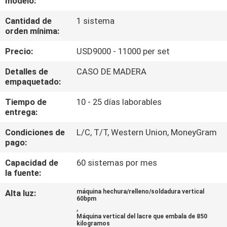
modelo:
LA
Cantidad de
1 sistema
FÁBRICA
orden mínima:
Precio:
USD9000 - 11000 per set
CONTROL
DE
Detalles de
CASO DE MADERA
empaquetado:
CALIDAD
Tiempo de
10 - 25 días laborables
entrega:
PIDA
Condiciones de
L/C, T/T, Western Union, MoneyGram
UNA
pago:
CITA
Capacidad de
60 sistemas por mes
la fuente:
MAPA
Alta luz:
máquina hechura/relleno/soldadura vertical
60bpm
DEL
,
Máquina vertical del lacre que embala de 850
SITIO
kilogramos