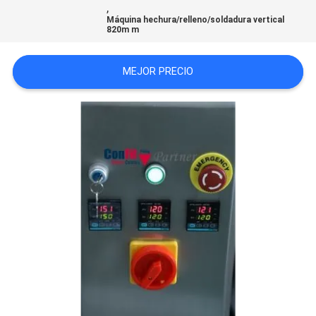
,
Máquina hechura/relleno/soldadura vertical
820m m
PRIVACY
POLICY
MEJOR PRECIO