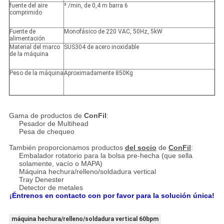
fuente del aire
³ /min, de 0,4 m barra 6
comprimido
Fuente de
Monofásico de 220 VAC, 50Hz, 5kW
alimentación
Material del marco
SUS304 de acero inoxidable
de la máquina
Peso de la máquina
Aproximadamente 850Kg
Gama de productos de
ConFil
:
Pesador de Multihead
Pesa de chequeo
También proporcionamos productos
del socio
de
ConFil
:
Embalador rotatorio para la bolsa pre-hecha (que sella
solamente, vacío o MAPA)
Máquina hechura/relleno/soldadura vertical
Tray Denester
Detector de metales
¡Éntrenos en contacto con por favor para la solución única!
máquina hechura/relleno/soldadura vertical 60bpm