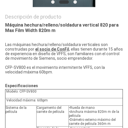
Descripción de producto
Máquina hechura/relleno/soldadura vertical 820 para
Max Film Width 820m m
Las máquinas hechura/relleno/soldadura verticales son
construidas por
el socio de ConFil
, ellas tienen durante 15 años
de experiencia en diseño de VFFS, son familiares con el control
de movimiento de Siemens, socio emprendedor.
CFP-SV800 es el movimiento intermitente VFFS, con la
velocidad máxima 60bpm.
Especificaciones
Modelo: CFP-SV800
Velocidad máxima: 60bpm
Sistema de la
Cargamento del
•Rueda de mano
película
carrete de película
•Anchura máxima 820m m de la
película
•Diámetro externo máximo del
carrete de película 360m m