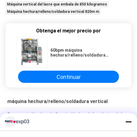
Máquina vertical del lacre que embala de 850 kilogramos
Máquina hechura/relleno/soldadura vertical 820m m
Obtenga el mejor precio por
60bpm máquina
hechura/relleno/soldadura
vertical 820m m 850 kilogramos
Continuar
máquina hechura/relleno/soldadura vertical
Servocontrol hechura/relleno/soldadura de la máquina de la
vertical de Max Film Width 420m m
exp03
empaquetadora linear 15bpm del movimiento FFS de 400m m