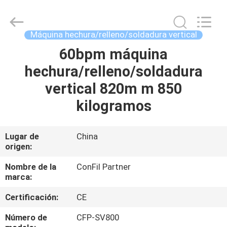
-
2025
ConFil
System.
All
Máquina hechura/relleno/soldadura vertical
Rights
Reserved.
60bpm máquina
HOGAR
hechura/relleno/soldadura
PRODUCTOS
vertical 820m m 850
kilogramos
VÍDEOS
Lugar de
China
origen:
SOBRE
NOSOTROS
Nombre de la
ConFil Partner
marca:
VIAJE
Certificación:
CE
DE
Número de
CFP-SV800