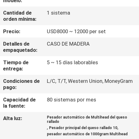
modelo:
LA
Cantidad de
1 sistema
FÁBRICA
orden mínima:
Precio:
USD8000 ~ 12000 per set
CONTROL
DE
Detalles de
CASO DE MADERA
empaquetado:
CALIDAD
Tiempo de
5 ~ 15 días laborables
entrega:
PIDA
Condiciones de
L/C, T/T, Western Union, MoneyGram
UNA
pago:
CITA
Capacidad de
80 sistemas por mes
la fuente:
MAPA
Alta luz:
Pesador automático de Multihead del queso
rallado
DEL
,
,
Pesador principal del queso rallado 10
pesador automático de 1000gram Multihead
SITIO