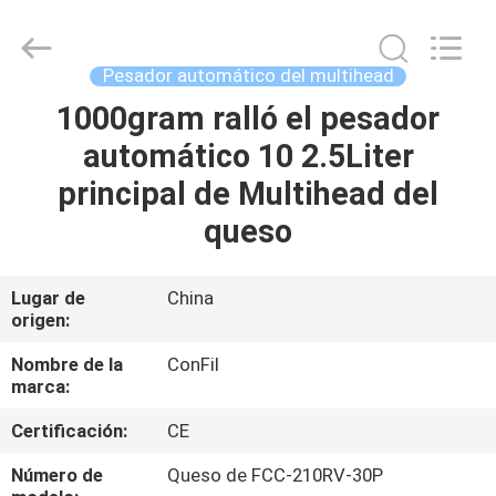
-
2025
ConFil
System.
All
Pesador automático del multihead
Rights
Reserved.
1000gram ralló el pesador
HOGAR
automático 10 2.5Liter
PRODUCTOS
principal de Multihead del
queso
VÍDEOS
Lugar de
China
origen:
SOBRE
NOSOTROS
Nombre de la
ConFil
marca:
VIAJE
Certificación:
CE
DE
Número de
Queso de FCC-210RV-30P