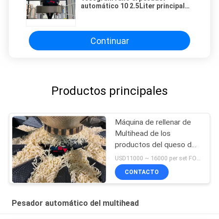
automático 10 2.5Liter principal
de Multihead del queso
Continuar
Productos principales
Máquina de rellenar de
Multihead de los
productos del queso del
pesador principal
USD11000 ~ 16000 per set FOB Guangzhou China MOQ:1 sistema
automático del pesador
CONTACTO
14
Pesador automático del multihead