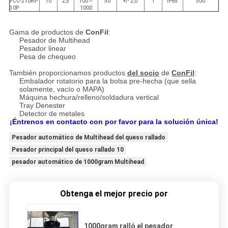
FCC-210RV-
10
2,5
100 ~
50
+/- 2,0
1
IP65
500
30P
1000
Gama de productos de
ConFil
:
Pesador de Multihead
Pesador linear
Pesa de chequeo
También proporcionamos productos
del socio
de
ConFil
:
Embalador rotatorio para la bolsa pre-hecha (que sella
solamente, vacío o MAPA)
Máquina hechura/relleno/soldadura vertical
Tray Denester
Detector de metales
¡Éntrenos en contacto con por favor para la solución única!
Pesador automático de Multihead del queso rallado
Pesador principal del queso rallado 10
pesador automático de 1000gram Multihead
Obtenga el mejor precio por
1000gram ralló el pesador