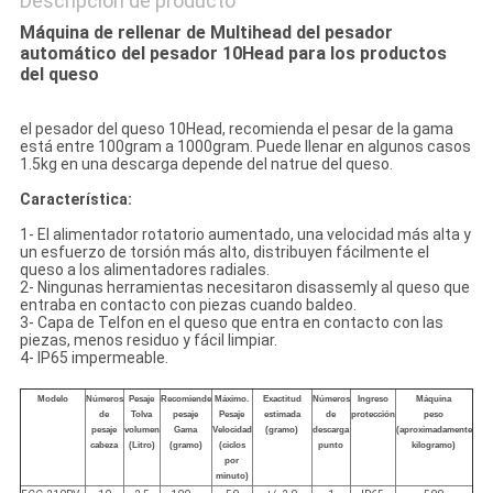
Descripción de producto
Máquina de rellenar de Multihead del pesador
automático del pesador 10Head para los productos
del queso
el pesador del queso 10Head, recomienda el pesar de la gama
está entre 100gram a 1000gram. Puede llenar en algunos casos
1.5kg en una descarga depende del natrue del queso.
Característica:
1- El alimentador rotatorio aumentado, una velocidad más alta y
un esfuerzo de torsión más alto, distribuyen fácilmente el
queso a los alimentadores radiales.
2- Ningunas herramientas necesitaron disassemly al queso que
entraba en contacto con piezas cuando baldeo.
3- Capa de Telfon en el queso que entra en contacto con las
piezas, menos residuo y fácil limpiar.
4- IP65 impermeable.
Modelo
Números
Pesaje
Recomiende
Máximo.
Exactitud
Números
Ingreso
Máquina
de
Tolva
pesaje
Pesaje
estimada
de
protección
peso
pesaje
volumen
Gama
Velocidad
(gramo)
descarga
(aproximadamente
cabeza
(Litro)
(gramo)
(ciclos
punto
kilogramo)
por
minuto)